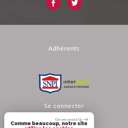
adhérents
se connecter
On en reste là
Comme beaucoup, notre site