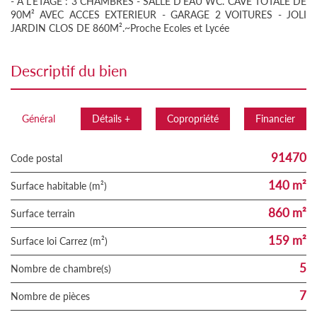
- A L'ETAGE : 3 CHAMBRES - SALLE D'EAU WC. CAVE TOTALE DE
90M² AVEC ACCES EXTERIEUR - GARAGE 2 VOITURES - JOLI
JARDIN CLOS DE 860M².~Proche Ecoles et Lycée
descriptif du bien
Général
Détails +
Copropriété
Financier
91470
Code postal
140 m²
Surface habitable (m²)
860 m²
surface terrain
159 m²
Surface loi Carrez (m²)
5
Nombre de chambre(s)
7
Nombre de pièces