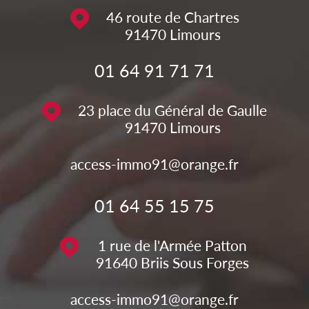
46 route de Chartres
91470
Limours
01 64 91 71 71
23 place du Général de Gaulle
91470
Limours
access-immo91@orange.fr
01 64 55 15 75
1 rue de l'Armée Patton
91640
Briis Sous Forges
access-immo91@orange.fr