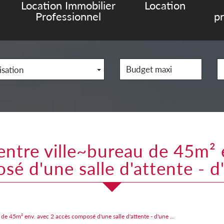
Location Immobilier
Location
Professionnel
p
isation
é d'une salle d'attente - d'
5m² env. avec 2 accès composé d'une salle d'attente - d'une ...