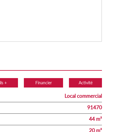
ls +
Financier
Activité
Local commercial
91470
44 m²
20 m²