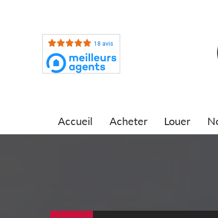
18 avis
accueil
acheter
louer