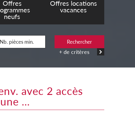
Offres
Offres locations
rogrammes
vacances
neufs
Rechercher
+ de critères
une ...