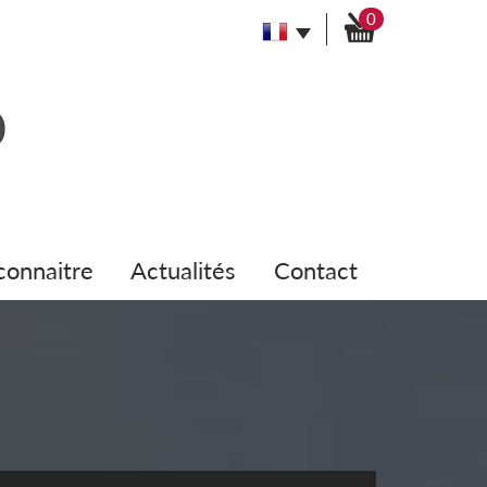
0
 connaitre
actualités
contact