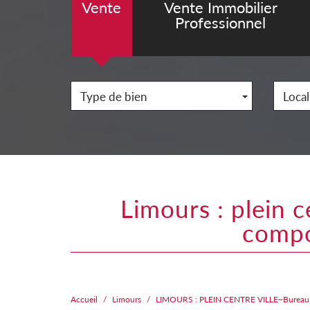
Vente
Vente Immobilier
Professionnel
Type de bien
Local
limours : plein centre ville~bureau de 45m² env. avec 2 accès
compos
Accueil
Limours
LIMOURS : PLEIN CENTRE VILLE~Bureau de 4