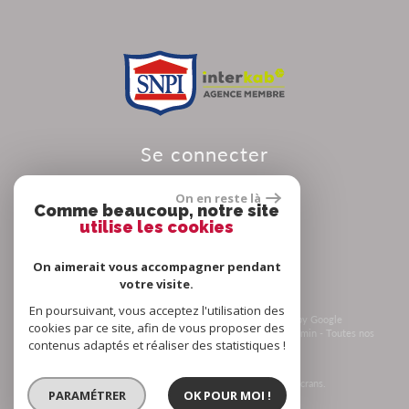
se connecter
On en reste là
Comme beaucoup, notre site
utilise les cookies
Espace propriétaire
On aimerait vous accompagner pendant
votre visite.
En poursuivant, vous acceptez l'utilisation des
© 2026 | Tous droits réservés | Traduction powered by Google
cookies par ce site, afin de vous proposer des
Plan du site
-
Mentions légales
-
Nos honoraires
-
Liens
-
Admin
-
Toutes nos
contenus adaptés et réaliser des statistiques !
annonces
-
Politique RGPD
Site internet compatible multi-supports,
un seul site adaptable à tous les types d'écrans.
PARAMÉTRER
OK POUR MOI !