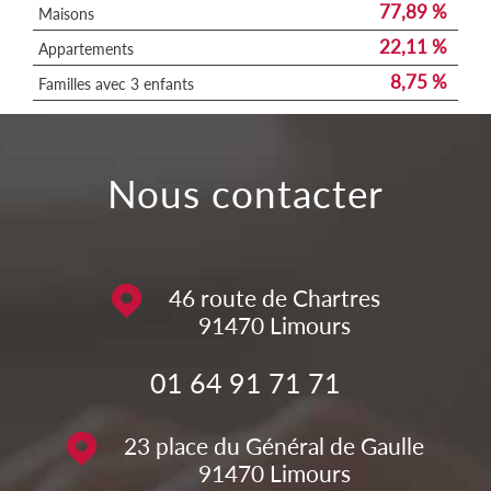
77,89 %
Maisons
22,11 %
Appartements
8,75 %
Familles avec 3 enfants
nous contacter
46 route de Chartres
91470
Limours
01 64 91 71 71
23 place du Général de Gaulle
91470
Limours