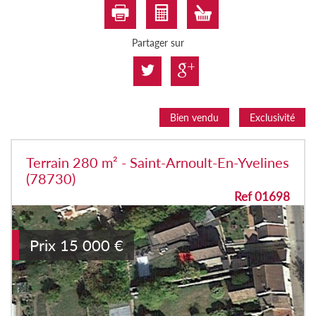
Partager sur
Bien vendu
Exclusivité
Terrain 280 m² - Saint-Arnoult-En-Yvelines
(78730)
Ref 01698
Prix
15 000
€